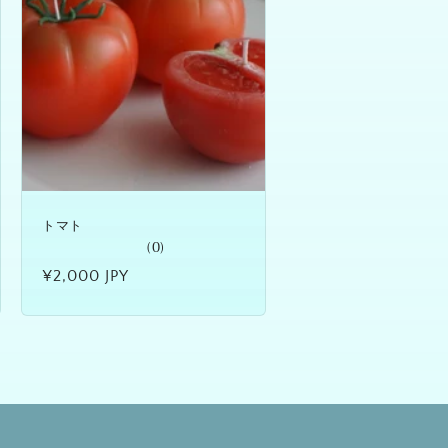
トマト
(0)
通
¥2,000 JPY
常
価
格