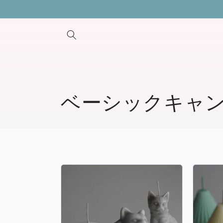
コンテ
ンツに
進む
コ
ベーシックキャ
レ
ク
シ
ョ