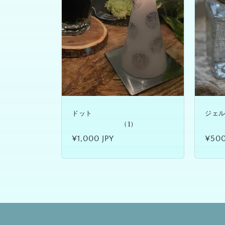
ドット
ジェ
(1)
通
¥1,000 JPY
通
¥500
常
常
価
価
格
格