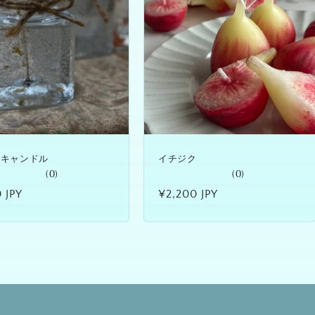
ルキャンドル
イチジク
(0)
(0)
 JPY
通
¥2,200 JPY
常
価
格