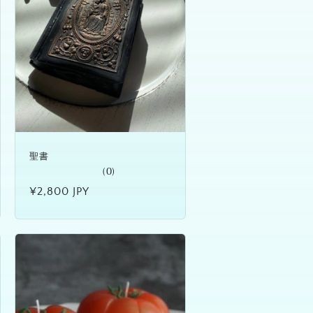
聖書
(0)
通
¥2,800 JPY
常
価
格