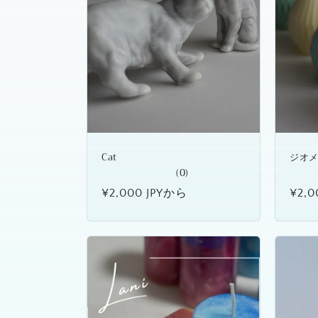
ン
:
Cat
ジオ
(0)
通
¥2,000 JPYから
通
¥2,0
常
常
価
価
格
格