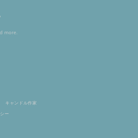
s
nd more.
キャンドル作家
リシー