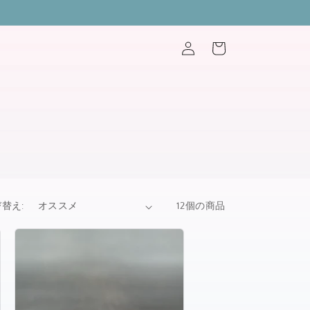
ロ
カ
グ
ー
イ
ト
ン
替え:
12個の商品