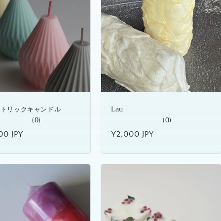
メトリックキャンドル
Lau
(0)
(0)
00 JPY
通
¥2,000 JPY
常
価
格