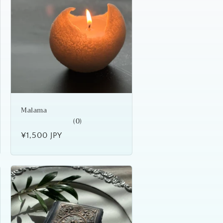
Malama
(0)
通
¥1,500 JPY
常
価
格