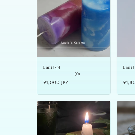
Lani [小]
Lani 
(0)
通
¥1,000 JPY
通
¥1,8
常
常
価
価
格
格