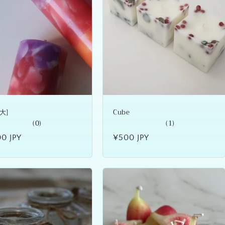
[大]
Cube
(0)
(1)
00 JPY
通
¥500 JPY
常
価
格