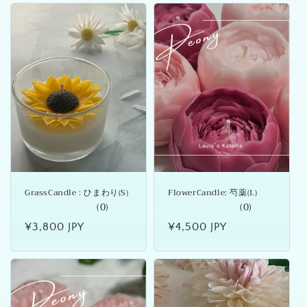
価
価
格
格
GrassCandle : ひまわり(S)
FlowerCandle: 芍薬(L)
(0)
(0)
通
¥3,800 JPY
通
¥4,500 JPY
常
常
価
価
格
格