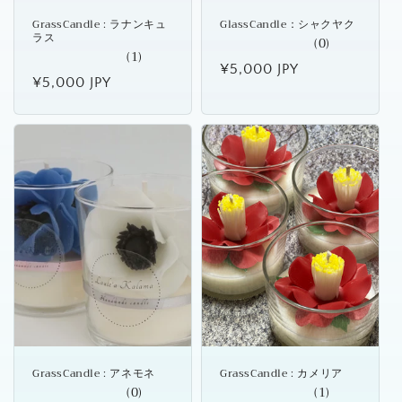
GrassCandle : ラナンキュ
GlassCandle：シャクヤク
ラス
(0)
(1)
通
¥5,000 JPY
通
¥5,000 JPY
常
常
価
価
格
格
GrassCandle : アネモネ
GrassCandle : カメリア
(0)
(1)