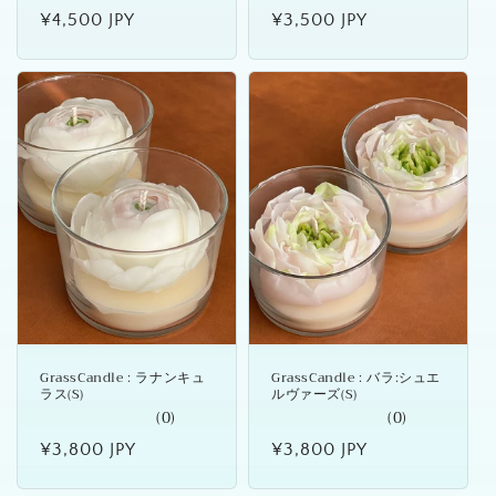
通
¥4,500 JPY
通
¥3,500 JPY
常
常
価
価
格
格
GrassCandle : ラナンキュ
GrassCandle : バラ:シュエ
ラス(S)
ルヴァーズ(S)
(0)
(0)
通
¥3,800 JPY
通
¥3,800 JPY
常
常