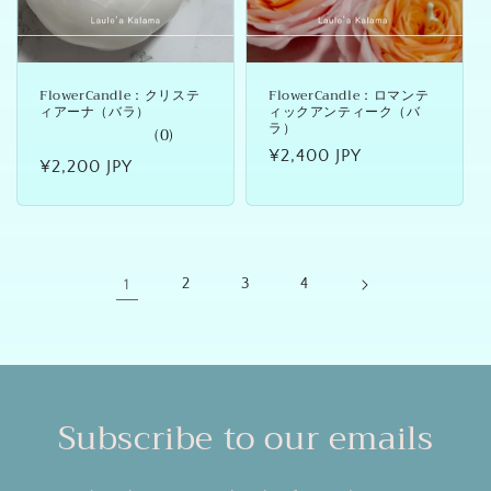
FlowerCandle：クリステ
FlowerCandle：ロマンテ
ィアーナ（バラ）
ィックアンティーク（バ
ラ）
(0)
通
¥2,400 JPY
通
¥2,200 JPY
常
常
価
価
格
格
1
2
3
4
Subscribe to our emails