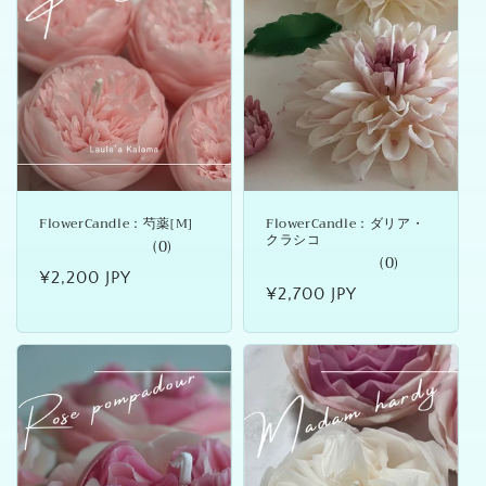
FlowerCandle：芍薬[M]
FlowerCandle：ダリア・
クラシコ
(0)
(0)
通
¥2,200 JPY
通
¥2,700 JPY
常
常
価
価
格
格