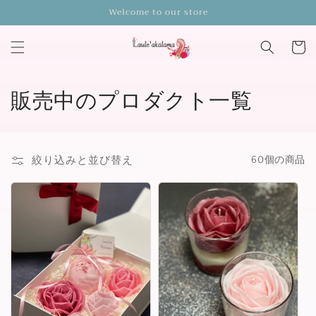
コンテ
Welcome to our store
ンツに
進む
カ
ー
ト
コ
販売中のプロダクト一覧
レ
ク
絞り込みと並び替え
60個の商品
シ
ョ
ン
: