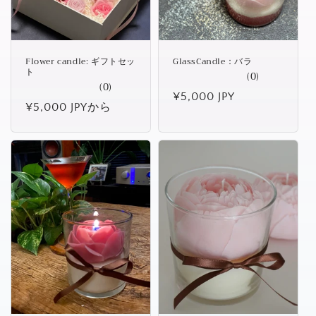
Flower candle: ギフトセッ
GlassCandle：バラ
ト
(0)
(0)
通
¥5,000 JPY
通
¥5,000 JPYから
常
常
価
価
格
格