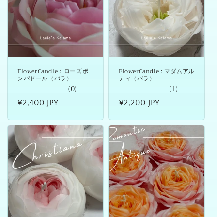
FlowerCandle：ローズポ
FlowerCandle : マダムアル
ンパドール（バラ）
ディ（バラ）
(0)
(1)
通
¥2,400 JPY
通
¥2,200 JPY
常
常
価
価
格
格