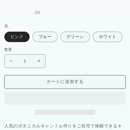
(0)
色
ピンク
ブルー
グリーン
ホワイト
数量
ボ
ボ
タ
タ
ニ
ニ
カートに追加する
カ
カ
ル
ル
キ
キ
ャ
ャ
ン
ン
ド
ド
人気のボタニカルキャンドル作りをご自宅で体験できるキ
ル
ル