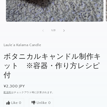
モ
ー
の
1
/
21
ダ
ル
で
Laule’a Kalama Candle
メ
デ
ボタニカルキャンドル制作キ
ィ
ア
ット ※容器・作り方レシピ
(1)
(
を
開
付
く
通
¥2,300 JPY
常
配送料
はチェックアウト時に計算されます。
価
Like
0
Unlike
0
格