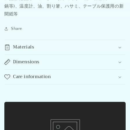
減
増
鍋等)、温度計、油、割り箸、ハサミ、テーブル保護用の新
ら
や
聞紙等
す
す
Share
Materials
Dimensions
Care information