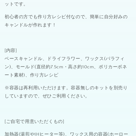
制
制
ットです。
作
作
初心者の方でも作り方レシピ付なので、簡単に自分好みの
キ
キ
キャンドルが作れます！
ッ
ッ
ト
ト
※
※
容
容
[内容]
器・
器・
ベースキャンドル、ドライフラワー、ワックス(パラフィ
作
作
ン)、モールド(直径約7.5cm・高さ約10cm、ポリカーボネ
り
り
ート素材)、作り方レシピ
方
方
レ
レ
※容器は再利用いただけます。容器無しのキットを別売り
シ
シ
していますので、ぜひご利用ください。
ピ
ピ
付
付
の
の
数
数
[ご自宅で用意いただくもの]
量
量
加熱器(湯煎やIHヒーター等)、ワックス用の容器(ホーロー
を
を