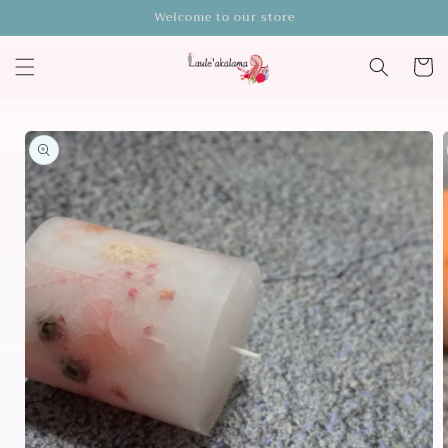
コンテ
Welcome to our store
ンツに
進む
カ
ー
ト
商品情
報にス
キップ